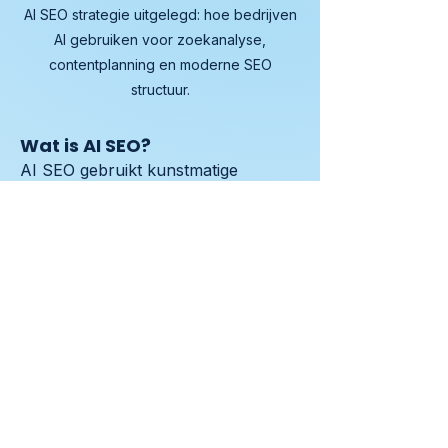
AI SEO strategie uitgelegd: hoe bedrijven
AI gebruiken voor zoekanalyse,
contentplanning en moderne SEO
structuur.
Wat is AI SEO?
AI SEO gebruikt kunstmatige 
intelligentie om zoekgedrag te 
analyseren en SEO strategie te 
verbeteren.
Hoe helpt AI bij SEO analyse?
AI kan grote hoeveelheden 
zoekdata analyseren en nieuwe 
contentkansen ontdekken.
Werkt AI voor zoekmachine