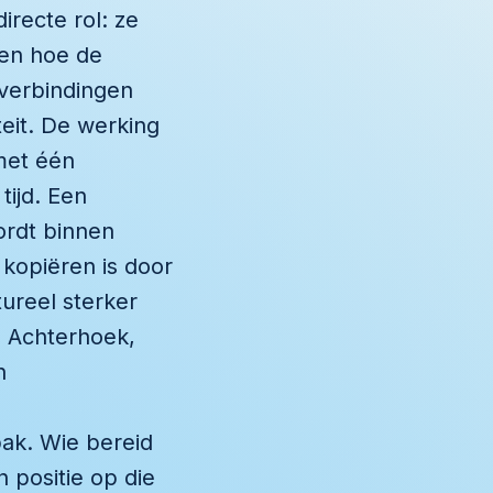
irecte rol: ze
 en hoe de
 verbindingen
teit. De werking
 met één
tijd. Een
ordt binnen
 kopiëren is door
ureel sterker
 Achterhoek,
n
ak. Wie bereid
 positie op die