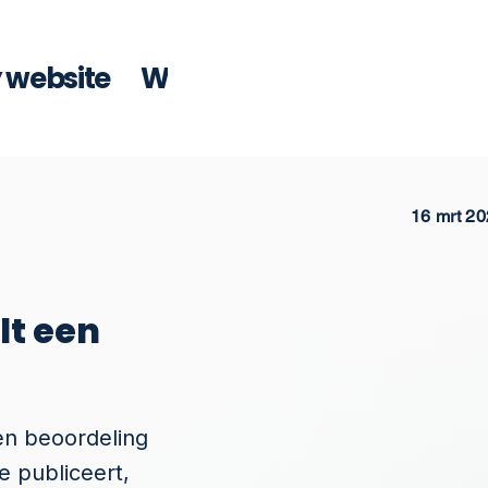
y website
Wat kosten SEO artikelen
16 mrt 2
lt een
een beoordeling
e publiceert,