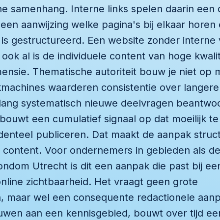
e samenhang. Interne links spelen daarin een d
en aanwijzing welke pagina's bij elkaar horen
 is gestructureerd. Een website zonder interne
, ook al is de individuele content van hoge kwali
mensie. Thematische autoriteit bouw je niet op
machines waarderen consistentie over langere 
lang systematisch nieuwe deelvragen beantwo
bouwt een cumulatief signaal op dat moeilijk te
denteel publiceren. Dat maakt de aanpak struct
content. Voor ondernemers in gebieden als de
ndom Utrecht is dit een aanpak die past bij ee
online zichtbaarheid. Het vraagt geen grote
, maar wel een consequente redactionele aanp
uwen aan een kennisgebied, bouwt over tijd een