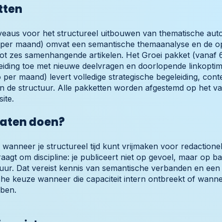
tten
eaus voor het structureel uitbouwen van thematische autori
 per maand) omvat een semantische themaanalyse en de o
 tot zes samenhangende artikelen. Het Groei pakket (vanaf
eiding toe met nieuwe deelvragen en doorlopende linkoptima
 per maand) levert volledige strategische begeleiding, con
an de structuur. Alle pakketten worden afgestemd op het v
ite.
 laten doen?
 wanneer je structureel tijd kunt vrijmaken voor redactione
raagt om discipline: je publiceert niet op gevoel, maar op b
uur. Dat vereist kennis van semantische verbanden en een c
che keuze wanneer die capaciteit intern ontbreekt of wanne
bben.