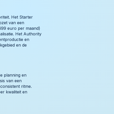
teit. Het Starter
pzet van een
 699 euro per maand)
lisatie. Het Authority
tentproductie en
akgebied en de
le planning en
asis van een
onsistent ritme.
er kwaliteit en