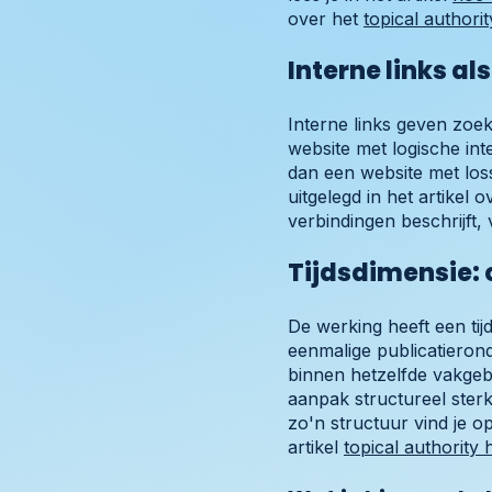
over het
topical authorit
Interne links al
Interne links geven zoek
website met logische in
dan een website met loss
uitgelegd in het artikel 
verbindingen beschrijft, 
Tijdsdimensie: 
De werking heeft een ti
eenmalige publicatieron
binnen hetzelfde vakgebi
aanpak structureel ste
zo'n structuur vind je o
artikel
topical authority