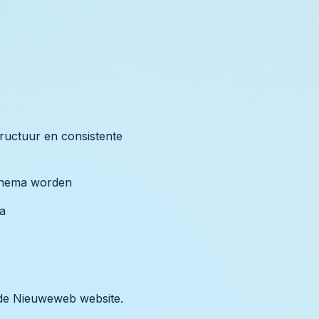
tructuur en consistente
 thema worden
ma
e Nieuweweb website.