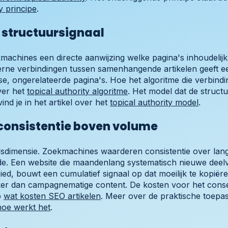
y principe
.
s structuursignaal
machines een directe aanwijzing welke pagina's inhoudelijk
terne verbindingen tussen samenhangende artikelen geeft e
e, ongerelateerde pagina's. Hoe het algoritme die verbindi
over het
topical authority algoritme
. Het model dat de structu
vind je in het artikel over het
topical authority model
.
consistentie boven volume
jdsdimensie. Zoekmachines waarderen consistentie over lang
de. Een website die maandenlang systematisch nieuwe dee
ed, bouwt een cumulatief signaal op dat moeilijk te kopiëre
rker dan campagnematige content. De kosten voor het con
p
wat kosten SEO artikelen
. Meer over de praktische toepass
 hoe werkt het
.