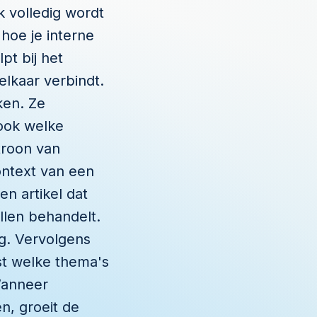
 volledig wordt
hoe je interne
pt bij het
elkaar verbindt.
ken. Ze
 ook welke
troon van
ontext van een
en artikel dat
llen behandelt.
g. Vervolgens
st welke thema's
Wanneer
n, groeit de