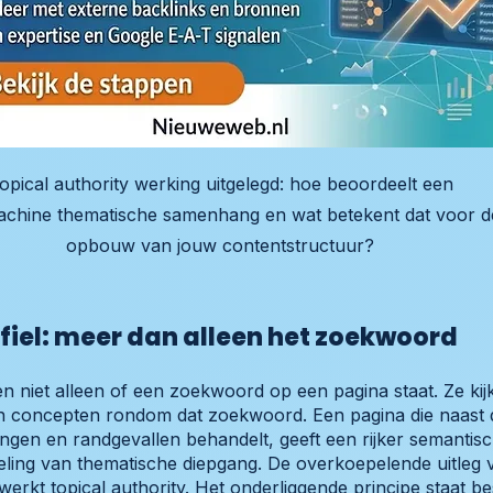
opical authority werking uitgelegd: hoe beoordeelt een
chine thematische samenhang en wat betekent dat voor d
opbouw van jouw contentstructuur?
iel: meer dan alleen het zoekwoord
 niet alleen of een zoekwoord op een pagina staat. Ze kij
 concepten rondom dat zoekwoord. Een pagina die naast 
ngen en randgevallen behandelt, geeft een rijker semantisch
eling van thematische diepgang. De overkoepelende uitleg
werkt topical authority
. Het onderliggende principe staat be