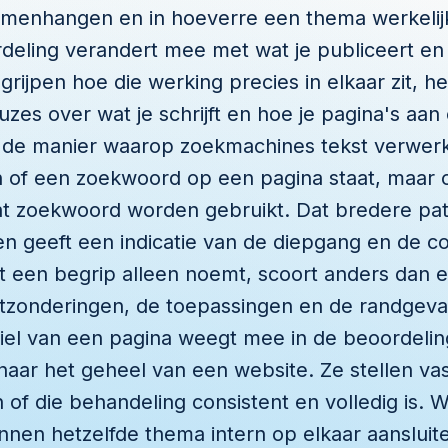
samenhangen en in hoeverre een thema werkelijk
deling verandert mee met wat je publiceert en 
egrijpen hoe die werking precies in elkaar zit, hel
es over wat je schrijft en hoe je pagina's aan 
j de manier waarop zoekmachines tekst verwer
en of een zoekwoord op een pagina staat, maar
t zoekwoord worden gebruikt. Dat bredere pa
 geeft een indicatie van de diepgang en de c
at een begrip alleen noemt, scoort anders dan e
itzonderingen, de toepassingen en de randgeva
iel van een pagina weegt mee in de beoordelin
naar het geheel van een website. Ze stellen va
of die behandeling consistent en volledig is. 
nen hetzelfde thema intern op elkaar aansluite