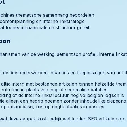
bt
machines thematische samenhang beoordelen
contentplanning en interne linkstrategie
dat toeneemt naarmate de structuur groeit
 aan
anismen van de werking: semantisch profiel, interne links
dat de deelonderwerpen, nuances en toepassingen van het
altijd intern met bestaande artikelen binnen hetzelfde the
ent ritme in plaats van in grote eenmalige batches
iding of de interne linkstructuur nog volledig en logisch is
die alleen een begrip noemen zonder inhoudelijke diepgang
p maandbasis, niet op dagfluctuaties in posities
wat deze aanpak kost, bekijk
wat kosten SEO artikelen
op d