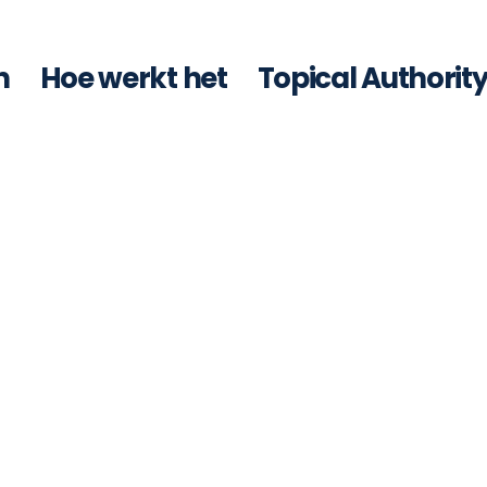
n
Hoe werkt het
Topical Authorit