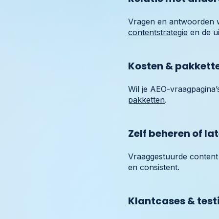
Vragen en antwoorden w
contentstrategie
en de ui
Kosten & pakkett
Wil je AEO-vraagpagina’s
pakketten
.
Zelf beheren of la
Vraaggestuurde content 
en consistent.
Klantcases & test