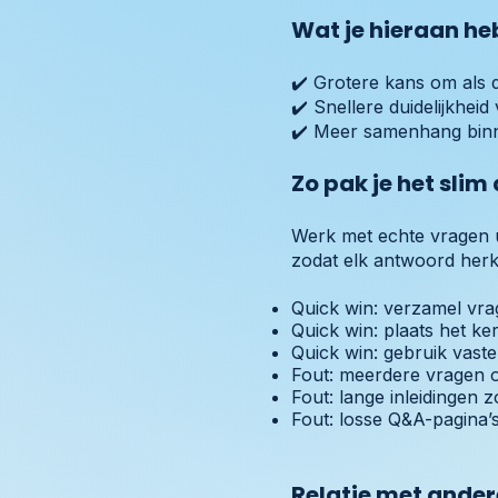
Wat je hieraan he
✔️ Grotere kans om als 
✔️ Snellere duidelijkhei
✔️ Meer samenhang binn
Zo pak je het slim
Werk met echte vragen u
zodat elk antwoord herk
Quick win: verzamel vra
Quick win: plaats het k
Quick win: gebruik vast
Fout: meerdere vragen 
Fout: lange inleidingen 
Fout: losse Q&A-pagina
Relatie met ande