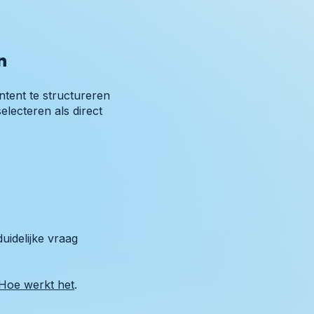
n
tent te structureren
lecteren als direct
uidelijke vraag
Hoe werkt het
.