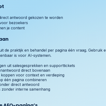
bt
direct antwoord gekozen te worden
d voor bezoekers
en je content
 aan
it de praktijk en behandel per pagina één vraag. Gebruik e
enbaar is voor AI-systemen.
gen uit salesgesprekken en supporttickets
ernantwoord direct bovenaan
e koppen voor context en verdieping
op één pagina combineren
zonder direct antwoord
’s zonder interne samenhang
re AEO-pagina’s