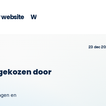
y website
Wat kosten SEO artikelen
23 dec 20
 gekozen door
ragen en