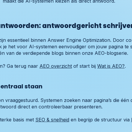
maakt die AI-systemen kiezen als direct antwoord.
antwoorden: antwoordgericht schrijve
jn essentieel binnen Answer Engine Optimization. Door con
 je het voor AI-systemen eenvoudiger om jouw pagina te se
s één van de verdiepende blogs binnen onze AEO-blogserie.
ien? Ga terug naar
AEO overzicht
of start bij
Wat is AEO?
.
entraal staan
n vraaggestuurd. Systemen zoeken naar pagina’s die één d
twoord direct en controleerbaar presenteren.
terke basis met
SEO & snelheid
en begrijp de structuur via