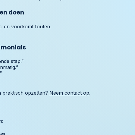
ten doen
ei en voorkomt fouten.
imonials
ende stap.”
nmatig.”
”
on praktisch opzetten?
Neem contact op
.
m:
ows