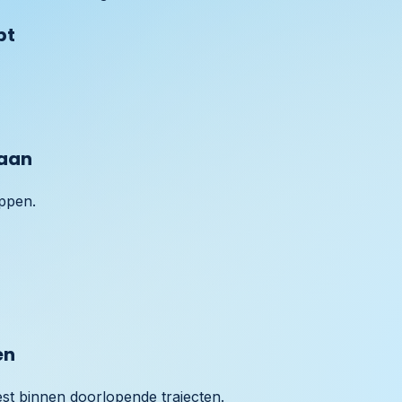
bt
 aan
appen.
en
st binnen doorlopende trajecten.