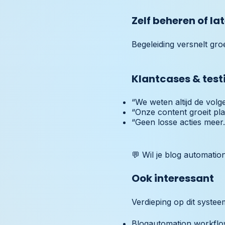
Zelf beheren of la
Begeleiding versnelt gro
Klantcases & test
“We weten altijd de volg
“Onze content groeit pla
“Geen losse acties meer.
💬 Wil je blog automati
Ook interessant
Verdieping op dit systee
Blogautomation workfl