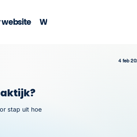
y website
Wat kosten SEO artikelen
4 feb 2
aktijk?
or stap uit hoe