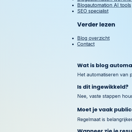
Blogautomation AI tools
SEO specialist
Verder lezen
Blog overzicht
Contact
Wat is blog automa
Het automatiseren van pl
Is dit ingewikkeld?
Nee, vaste stappen houde
Moet je vaak publi
Regelmaat is belangrijk
Wanneer zie je resu