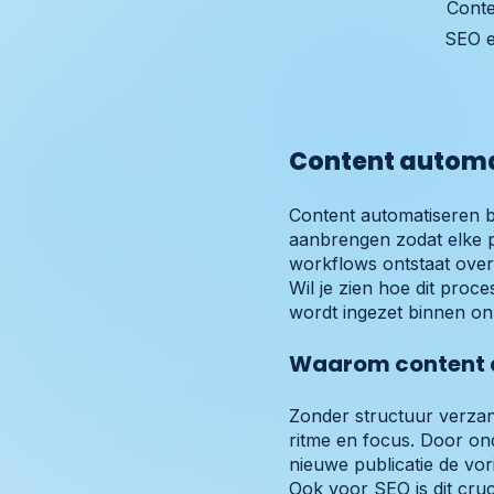
Conte
SEO e
Content automat
Content automatiseren b
aanbrengen zodat elke p
workflows ontstaat overz
Wil je zien hoe dit proce
wordt ingezet binnen o
Waarom content au
Zonder structuur verzan
ritme en focus. Door ond
nieuwe publicatie de vor
Ook voor SEO is dit cruc