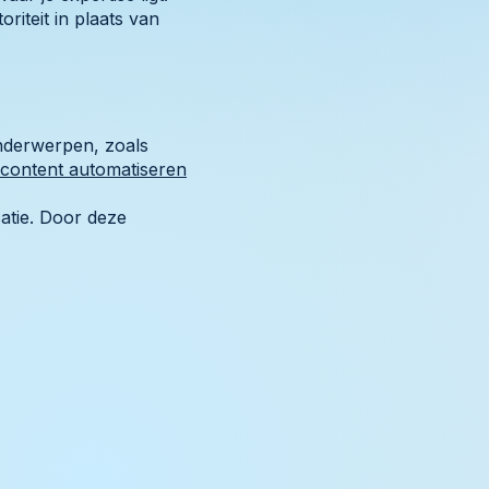
iteit in plaats van
onderwerpen, zoals
content automatiseren
catie. Door deze