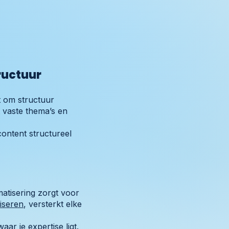
ructuur
t om structuur
 vaste thema’s en
ontent structureel
atisering zorgt voor
iseren
, versterkt elke
ar je expertise ligt.