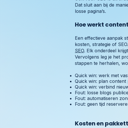
Dat sluit aan bij de ma
losse pagina’s.
Hoe werkt content
Een effectieve aanpak s
kosten, strategie of SE
SEO
. Elk onderdeel krijg
Vervolgens leg je het pro
stappen te herhalen, wor
Quick win: werk met vas
Quick win: plan content 
Quick win: verbind nieuw
Fout: losse blogs publi
Fout: automatiseren zonde
Fout: geen tijd reserver
Kosten en pakket