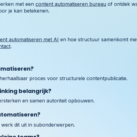
werken met een
content automatiseren bureau
of ontdek w
or je kan betekenen.
ent automatiseren met AI
en hoe structuur samenkomt m
ntact
.
omatiseren?
herhaalbaar proces voor structurele contentpublicatie.
inking belangrijk?
ersterken en samen autoriteit opbouwen.
utomatiseren?
werk dit uit in subonderwerpen.
 kleine teams?