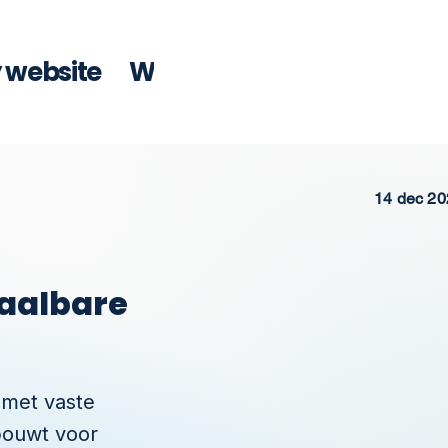
y website
Wat kosten SEO artikelen
14 dec 20
haalbare
 met vaste
bouwt voor