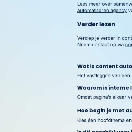
Lees meer over samen
automatiseren agency
vo
Verder lezen
Verdiep je verder in
cont
Neem contact op via
co
Wat is content aut
Het vastleggen van een 
Waarom is interne l
Omdat pagina’s elkaar v
Hoe begin je met a
Kies één hoofdthema en 
Is dit geschikt voor