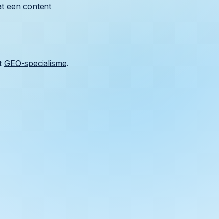
at een
content
et
GEO-specialisme
.