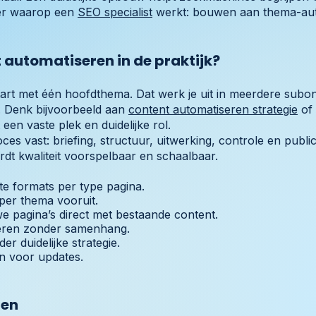
nier waarop een
SEO specialist
werkt: bouwen aan thema-autor
 automatiseren in de praktijk?
tart met één hoofdthema. Dat werk je uit in meerdere sub
O. Denk bijvoorbeeld aan
content automatiseren strategie
of
t een vaste plek en duidelijke rol.
ces vast: briefing, structuur, uitwerking, controle en publi
dt kwaliteit voorspelbaar en schaalbaar.
te formats per type pagina.
per thema vooruit.
e pagina’s direct met bestaande content.
ceren zonder samenhang.
r duidelijke strategie.
en voor updates.
ten