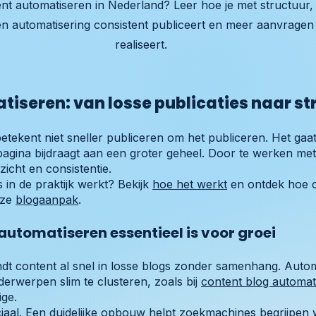
nt automatiseren in Nederland? Leer hoe je met structuur,
n automatisering consistent publiceert en meer aanvragen
realiseert.
iseren: van losse publicaties naar st
etekent niet sneller publiceren om het publiceren. Het gaa
agina bijdraagt aan een groter geheel. Door te werken met
icht en consistentie.
s in de praktijk werkt? Bekijk
hoe het werkt
en ontdek hoe c
nze
blogaanpak
.
tomatiseren essentieel is voor groei
dt content al snel in losse blogs zonder samenhang. Autom
erwerpen slim te clusteren, zoals bij
content blog automat
ige.
iaal. Een duidelijke opbouw helpt zoekmachines begrijpen wa