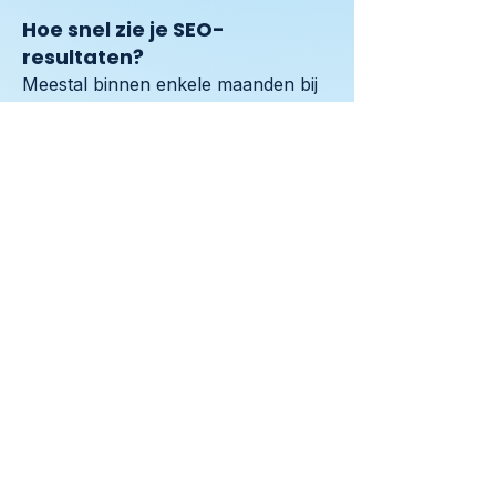
Hoe snel zie je SEO-
resultaten?
Meestal binnen enkele maanden bij 
consistente publicatie.
Is dit geschikt voor kleinere
websites?
Ja, structuur helpt juist sneller 
groeien.
Wat levert het op?
Duurzame vindbaarheid en 
voorspelbare groei.
Neem contact op