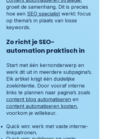
content automatiseren strategie
,
groeit de samenhang. Dit is precies
hoe een
SEO specialist
werkt: focus
op thema’s in plaats van losse
keywords.
Zo richt je SEO-
automation praktisch in
Start met één kernonderwerp en
werk dit uit in meerdere subpagina’s.
Elk artikel krijgt één duidelijke
zoekintentie. Door vooraf interne
links te plannen naar pagina’s zoals
content blog automatiseren
en
content automatiseren kosten
,
voorkom je willekeur.
Quick win: werk met vaste interne-
linkpatronen.
Quick win: publiceer op vaste