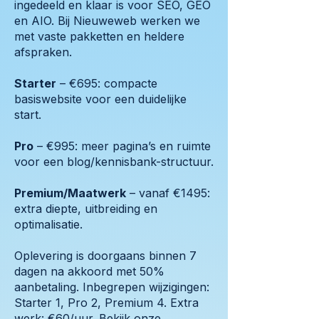
ingedeeld en klaar is voor SEO, GEO
en AIO. Bij Nieuweweb werken we
met vaste pakketten en heldere
afspraken.
Starter
– €695: compacte
basiswebsite voor een duidelijke
start.
Pro
– €995: meer pagina’s en ruimte
voor een blog/kennisbank-structuur.
Premium/Maatwerk
– vanaf €1495:
extra diepte, uitbreiding en
optimalisatie.
Oplevering is doorgaans binnen 7
dagen na akkoord met 50%
aanbetaling. Inbegrepen wijzigingen:
Starter 1, Pro 2, Premium 4. Extra
werk: €60/uur. Bekijk
onze