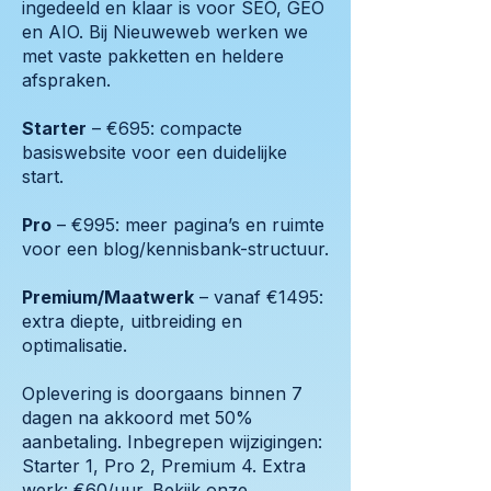
ingedeeld en klaar is voor SEO, GEO
en AIO. Bij Nieuweweb werken we
met vaste pakketten en heldere
afspraken.
Starter
– €695: compacte
basiswebsite voor een duidelijke
start.
Pro
– €995: meer pagina’s en ruimte
voor een blog/kennisbank-structuur.
Premium/Maatwerk
– vanaf €1495:
extra diepte, uitbreiding en
optimalisatie.
Oplevering is doorgaans binnen 7
dagen na akkoord met 50%
aanbetaling. Inbegrepen wijzigingen:
Starter 1, Pro 2, Premium 4. Extra
werk: €60/uur. Bekijk
onze