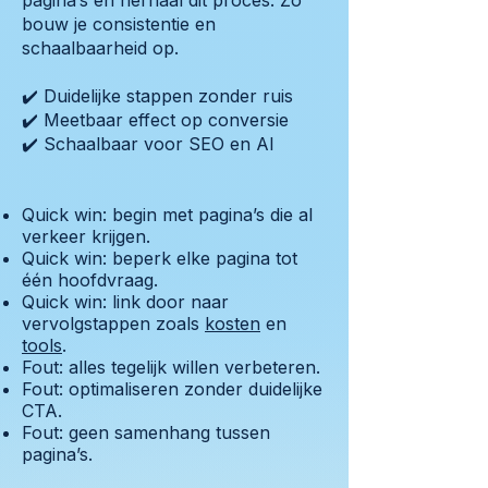
pagina’s en herhaal dit proces. Zo
bouw je consistentie en
schaalbaarheid op.
✔️ Duidelijke stappen zonder ruis
✔️ Meetbaar effect op conversie
✔️ Schaalbaar voor SEO en AI
Quick win: begin met pagina’s die al
verkeer krijgen.
Quick win: beperk elke pagina tot
één hoofdvraag.
Quick win: link door naar
vervolgstappen zoals
kosten
en
tools
.
Fout: alles tegelijk willen verbeteren.
Fout: optimaliseren zonder duidelijke
CTA.
Fout: geen samenhang tussen
pagina’s.