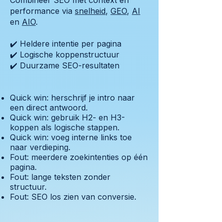
Combineer SEO met context en
performance via
snelheid
,
GEO
,
AI
en
AIO
.
✔️ Heldere intentie per pagina
✔️ Logische koppenstructuur
✔️ Duurzame SEO-resultaten
Quick win: herschrijf je intro naar
een direct antwoord.
Quick win: gebruik H2- en H3-
koppen als logische stappen.
Quick win: voeg interne links toe
naar verdieping.
Fout: meerdere zoekintenties op één
pagina.
Fout: lange teksten zonder
structuur.
Fout: SEO los zien van conversie.